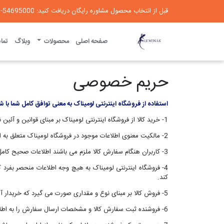
قبل از انتخاب محصول مشاوره رایگان دریافت کنید: 54695000-021
لومیناک
صفحه اصلی
محصولات
وبلاگ
تماس
حریم خصوصی
استفاده از فروشگاه اینترنتی لومیناک به معنی توافق کامل شما با
1- خرید کالا از فروشگاه اینترنتی لومیناک بر مبنای قوانین و آئین نامه های موجود در تجارت الکترونیک و با رعایت کامل تمام قوانین جمهوری اسلامی ایران صورت می پذیرد.
2- مالكیت معنوی اطلاعات موجود در فروشگاه لومیناک متعلق به این فروشگاه بوده و هر گونه سوء استفاده از این اطلاعات پیگرد قانونی دارد.
3- كاربران هنگام سفارش كالا ملزم می باشند اطلاعات صحیح كامل را در پایگاه درج کنند. بدیهی است کاستی یا نادرستی اطلاعات، مانع تکمیل مراحل سفارش خواهد شد.
4- فروشگاه اینترنتی لومیناک به هیچ وجه اطلاعات منحصر بفرد 
کند.
5- فروش کالا بر مبنای نوع و مقداری صورت می گیرد که خریدار آن را در فروشگاه اینترنتی لومیناک درج نموده است.
6- فروشنده ثبت سفارش کالا و مشخصات ارسال سفارش را به اطلاع خریدار می رساند.