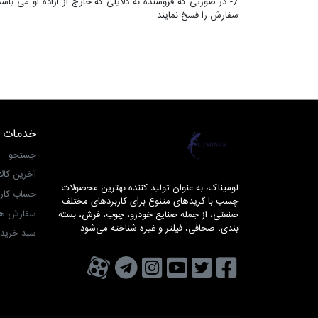
7- در صورتی که فروشنده به دلایلی که خارج از اراده او می با
سفارش را فسخ نمایند.
خدمات 
لومیناک
جستجو
آخرین کال
لومیناک، به عنوان تولید کننده بهترین محصولات
حساب کار
چسب با گریدهای متنوع برای کاربردهای مختلف
سفارش ها
صنعتی، از جمله صنایع خودرو، چوب، فرش، بسته
بندی، صحافی، فیلتر و غیره شناخته می‌شود.
سبد خرید
تویتر
فیسبوک
یوتیوب
کانال تلگرام
کانال آپارات
صفحه اینستاگرام