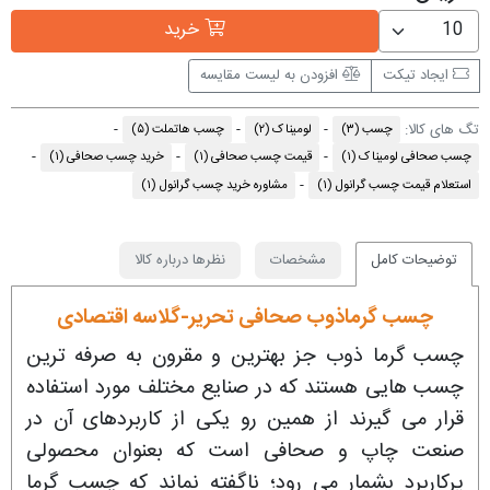
خرید
ایجاد تیکت
افزودن به لیست مقایسه
تگ های کالا:
چسب
(۳)
لومیناک
(۲)
چسب هاتملت
(۵)
چسب صحافی لومیناک
(۱)
قیمت چسب صحافی
(۱)
خرید چسب صحافی
(۱)
استعلام قیمت چسب گرانول
(۱)
مشاوره خرید چسب گرانول
(۱)
توضیحات کامل
مشخصات
نظرها درباره کالا
چسب گرماذوب صحافی تحریر-گلاسه اقتصادی
چسب گرما ذوب جز بهترین و مقرون به صرفه ترین
چسب هایی هستند که در صنایع مختلف مورد استفاده
قرار می گیرند از همین رو یکی از کاربردهای آن در
صنعت چاپ و صحافی است که بعنوان محصولی
پرکاربرد بشمار می رود؛ ناگفته نماند که چسب گرما