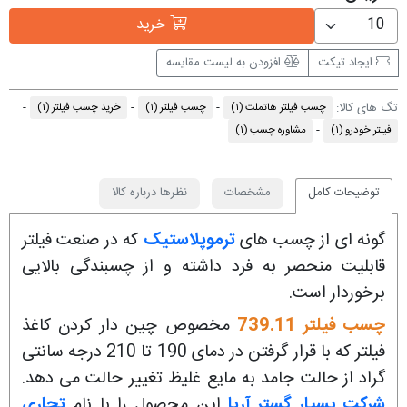
خرید
ایجاد تیکت
افزودن به لیست مقایسه
تگ های کالا:
چسب فیلتر هاتملت
(۱)
چسب فیلتر
(۱)
خرید چسب فیلتر
(۱)
فیلتر خودرو
(۱)
مشاوره چسب
(۱)
توضیحات کامل
مشخصات
نظرها درباره کالا
گونه ای از چسب های
ترموپلاستیک
که در صنعت فیلتر
قابلیت منحصر به فرد داشته و از چسبندگی بالایی
برخوردار است.
چسب فیلتر 739.11
مخصوص چین دار کردن کاغذ
فیلتر که با قرار گرفتن در دمای 190 تا 210 درجه سانتی
گراد از حالت جامد به مایع غلیظ تغییر حالت می دهد.
شرکت بسپار گستر آریا
این محصول را با نام
تجاری