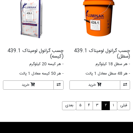
43
چسب گرانول لومیناک 439.1
(کیسه)
- هر کیسه 20 کیلوگرم
- هر 50 کیسه معادل 1 پالت
خرید
بعدی