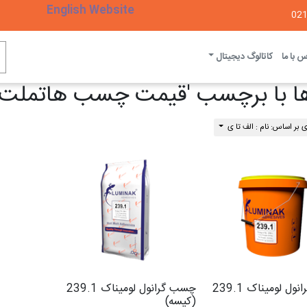
English Website
 با ما
کاتالوگ دیجیتال
ها با برچسب 'قیمت چسب هاتملت'
 بر اساس: نام : الف تا ی
چسب گرانول لومیناک 239.1
چسب گرانول لومیناک 239.1
(کیسه)