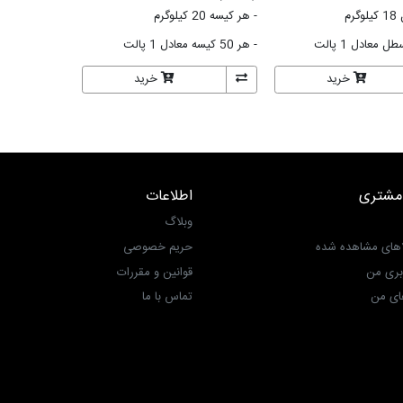
رم
- هر کیسه 20 کیلوگرم
- هر 50 کیسه معادل 1 پالت
خرید
خرید
مشتری
اطلاعات
وبلاگ
اهای مشاهده شده
حریم خصوصی
بری من
قوانین و مقررات
ی من‎
تماس با ما