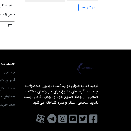
- هر سطل 18 کیلوگ
نمایش همه
- هر 48 سطل معادل 1 پالت
خدمات 
لومیناک
جستجو
آخرین کال
لومیناک، به عنوان تولید کننده بهترین محصولات
حساب کار
چسب با گریدهای متنوع برای کاربردهای مختلف
سفارش ها
صنعتی، از جمله صنایع خودرو، چوب، فرش، بسته
بندی، صحافی، فیلتر و غیره شناخته می‌شود.
سبد خرید
تویتر
فیسبوک
یوتیوب
کانال تلگرام
کانال آپارات
صفحه اینستاگرام