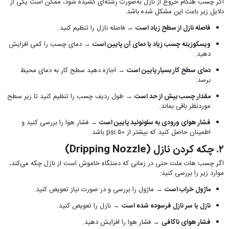
اگر چسب هنگام خروج از نازل به‌صورت رشته‌ای کشیده شود، ممکن است یکی از
دلایل زیر باعث این مشکل شده باشد:
فاصله نازل از سطح زیاد است
→ فاصله نازل را تنظیم کنید.
ویسکوزیته چسب زیاد یا دمای آن پایین است
→ دمای چسب را کمی افزایش
دهید.
دمای سطح کار بسیار پایین است
→ اجازه دهید سطح کار به دمای محیط
برسد.
مقدار چسب بیش از حد است
→ طول ردیف چسب را تنظیم کنید تا زیر سطح
موردنظر باقی بماند.
فشار هوای ورودی به سلونوئید پایین است
→ فشار هوا را بررسی کنید و
اطمینان حاصل کنید که بیشتر از ۵۰ psi باشد.
۲. چکه کردن نازل (Dripping Nozzle)
اگر چسب هات ملت حتی در زمانی که دستگاه خاموش است از نازل چکه می‌کند،
موارد زیر را بررسی کنید:
ماژول خراب است
→ ماژول را بررسی و در صورت نیاز تعویض کنید.
نازل یا سر نازل فرسوده شده است
→ نازل را تعویض کنید.
فشار هوای ناکافی
→ فشار هوا را افزایش دهید.