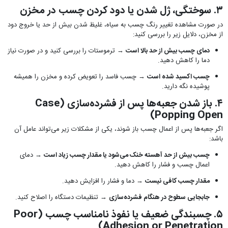
۳. سوختگی، ژل شدن یا دود کردن چسب در مخزن
در صورت مشاهده تغییر رنگ چسب به سیاه، غلیظ شدن بیش از حد یا خروج دود
از مخزن، دلایل زیر را بررسی کنید:
دمای چسب بیش از حد بالا است
→ ترموستات را بررسی کنید و در صورت نیاز
دما را کاهش دهید.
چسب اکسید شده است
→ چسب فاسد را تعویض کرده و مخزن را همیشه
پوشیده نگه دارید.
۴. باز شدن جعبه‌ها پس از فشرده‌سازی (Case
Popping Open)
اگر جعبه‌ها پس از اعمال چسب باز شوند، یکی از مشکلات زیر می‌تواند عامل آن
باشد:
چسب بیش از حد آهسته خنک می‌شود یا مقدار چسب زیاد است
→ دمای
اعمال چسب و فشار را کاهش دهید.
مقدار چسب کافی نیست
→ دما و فشار را افزایش دهید.
جابجایی سطوح در هنگام فشرده‌سازی
→ تنظیمات دستگاه را اصلاح کنید.
۵. چسبندگی ضعیف یا نفوذ نامناسب چسب (Poor
Adhesion or Penetration)