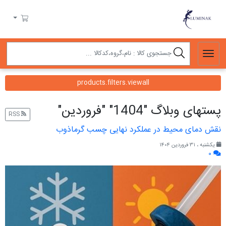
لومیناک
سبد خرید
products.filters.viewall
پست‎های وبلاگ "1404" "فروردین"
RSS
نقش دمای محیط در عملکرد نهایی چسب گرماذوب
یکشنبه ، ۳۱ فروردین ۱۴۰۴
۰