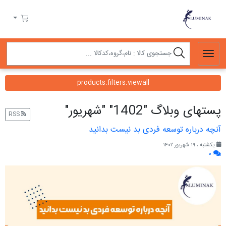
لومیناک
سبد خرید
products.filters.viewall
پست‎های وبلاگ "1402" "شهریور"
RSS
آنچه درباره توسعه فردی بد نیست بدانید
یکشنبه ، ۱۹ شهریور ۱۴۰۲
۰