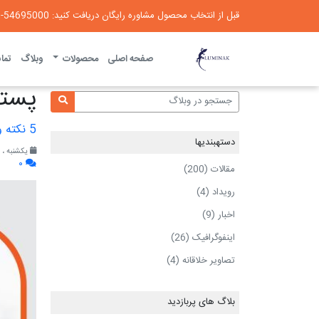
قبل از انتخاب محصول مشاوره رایگان دریافت کنید: 54695000-021
لومیناک
صفحه اصلی
محصولات
وبلاگ
تماس
پست‎های وبلاگ "1401" "آبان"
5 نکته و راهکار برای جلوگیری از تایید بی دلیل در محیط کار
دسته‎بندی‎ها
یکشنبه ، ۲۹ آبان ۱۴۰۱
۰
مقالات (200)
رویداد (4)
اخبار (9)
اینفوگرافیک (26)
تصاویر خلاقانه (4)
بلاگ های پربازدید