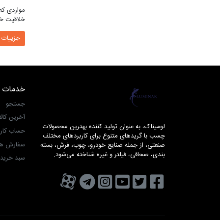
مواردی که 
خلاقیت خو
جزییات
خدمات 
لومیناک
جستجو
آخرین کال
لومیناک، به عنوان تولید کننده بهترین محصولات
حساب کار
چسب با گریدهای متنوع برای کاربردهای مختلف
سفارش ها
صنعتی، از جمله صنایع خودرو، چوب، فرش، بسته
بندی، صحافی، فیلتر و غیره شناخته می‌شود.
سبد خرید
تویتر
فیسبوک
یوتیوب
کانال تلگرام
کانال آپارات
صفحه اینستاگرام