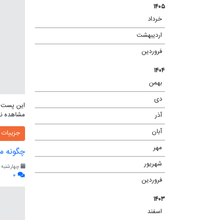
۱۴۰۵
خرداد
(۱)
اردیبهشت
(۲)
فروردین
(۱)
۱۴۰۴
بهمن
(۲)
دی
(۱)
این پست ب
مشاهده نم
آذر
(۸)
آبان
(۴)
جزییات
مهر
(۳)
چگونه م
شهریور
(۲)
چهارشنبه ، ۱۸ آبان ۱
۰
فروردین
(۲)
۱۴۰۳
اسفند
(۱)