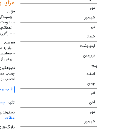
مزایا
مهر
(۲)
مزایا:
- چسبندگی 
شهریور
(۱)
- مقاومت 
تیر
(۲)
- انعطاف‌
- سازگاری 
خرداد
(۲)
معایب:
اردیبهشت
(۱)
- نیاز به 
- حساسیت 
فروردین
(۱)
- برخی از
۱۴۰۱
نتیجه‌گیر
چسب ممبرا
اسفند
(۱)
انتخاب نو
بهمن
(۲)
چطور خل
آذر
(۲)
آبان
تگ‎ها:
(۳)
چسب
مهر
(۵)
دسته‎بندی‎ها:
مقالات
شهریور
(۳)
بلاگ‌های