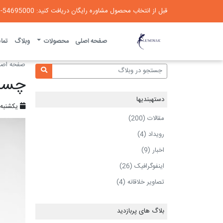
قبل از انتخاب محصول مشاوره رایگان دریافت کنید: 54695000-021
لومیناک
صفحه اصلی
محصولات
وبلاگ
تماس
صفحه اصل
چسب 
دسته‎بندی‎ها
یکشنبه ، ۲۷ خرداد
مقالات (200)
رویداد (4)
اخبار (9)
اینفوگرافیک (26)
تصاویر خلاقانه (4)
بلاگ های پربازدید