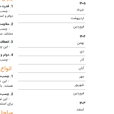
۱۴۰۵
1. قدرت چسبندگی بالا:
خرداد
(۱)
- چسب‌های
دوام و اس
اردیبهشت
(۲)
2. مقاومت در برابر رطوبت و حرارت:
فروردین
(۱)
- چسب‌های
مختلف محی
۱۴۰۴
3. انعطاف‌پذیری:
بهمن
(۲)
- این چسب
دی
(۱)
4. دوام و ماندگاری بالا:
- چسب‌های 
آذر
(۸)
انواع
آبان
(۴)
1. چسب‌های پایه حلال:
مهر
(۳)
- این نوع
شهریور
(۲)
هستند. با 
فروردین
(۲)
2. چسب‌های پایه آب:
- این نوع
۱۴۰۳
برای استف
اسفند
(۱)
مراحل 