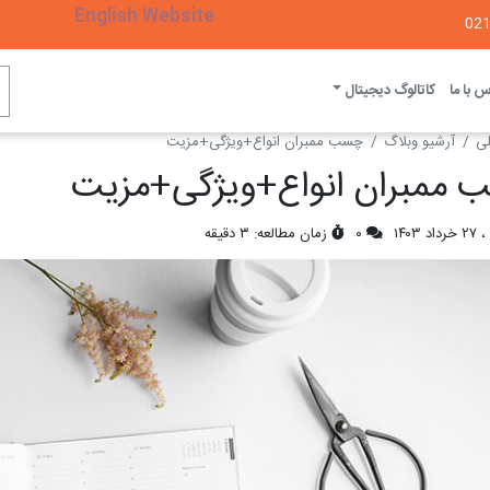
English Website
 با ما
کاتالوگ دیجیتال
ی
آرشیو وبلاگ
چسب ممبران انواع+ویژگی+مزیت
ممبران انواع+ویژگی+مزیت
 ۱۴۰۳
۰
زمان مطالعه: ۳ دقیقه