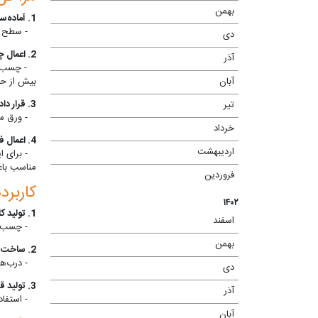
بهمن
(۹)
1. آماده‌سازی سطح:
- سطح مورد
دی
(۵)
2. اعمال چسب:
آذر
(۳)
- چسب بای
بیش از حد
آبان
(۱)
3. قرار دادن ورق ممبران:
تیر
(۳)
- ورق ممب
خرداد
(۱۱)
4. اعمال فشار و حرارت:
اردیبهشت
(۱۱)
- برای ایج
مناسب باع
فروردین
(۷)
کاربر
۱۴۰۲
1. تولید کابینت‌های آشپزخانه و حمام:
اسفند
(۸)
- چسب ممب
بهمن
(۱۱)
2. ساخت درب‌های دکوراتیو و پانل‌های دیواری:
- درب‌های 
دی
(۱۱)
3. تولید قطعات مبلمان و دکوراسیون داخلی:
آذر
(۱۱)
- استفاده 
آبان
(۲)