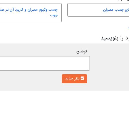
های چسب ممبران
چسب وکیوم ممبران و کاربرد آن در ص
چوب
 را بنویسید
توضیح
نظر جدید