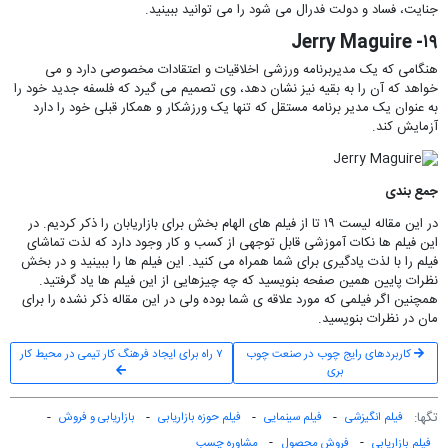
جنایت، فساد و دولت فدرال می شود را می توانید ببینید.
۱۹- Jerry Maguire
هنگامی که یک مدیربرنامه ورزشی اخلاقیات و اعتقادات مخصوصی دارد و می
خواهد که آن را به بقیه نیز نشان دهد، وی تصمیم می گیرد که فلسفه جدید خود را
به عنوان یک مدیر برنامه مستقل که تنها یک ورزشکار و همکار قبلی خود را دارد
آزمایش کند.
جمع بندی
در این مقاله لیست ۱۹ تا از فیلم های الهام بخش برای بازاریابان را ذکر کردیم. در
این فیلم ها نکات آموزشی قابل توجهی از کسب و کار وجود دارد که لذت تماشای
فیلم را با لذت یادگیری برای شما همراه می کنید. این فیلم ها را ببینید و در بخش
نظرات پایین همین صفحه بنویسید که چه چیزهایی از این فیلم ها یاد گرفتید.
همچنین اگر فیلمی که مورد علاقه ی شما بوده ولی در این مقاله ذکر نشده را برای
مان در نظرات بنویسید.
کاربردهای رایج چوب در صنعت چوب
۷ راه برای ایجاد فرهنگ کار تیمی در محیط کار
بری
تگ‎ها:
فیلم انگیزشی
فیلم سینمایی
فیلم حوزه بازاریابی
بازاریابی و فروش
فیلم بازاریابی
فروش محصول
مشاوره چسب