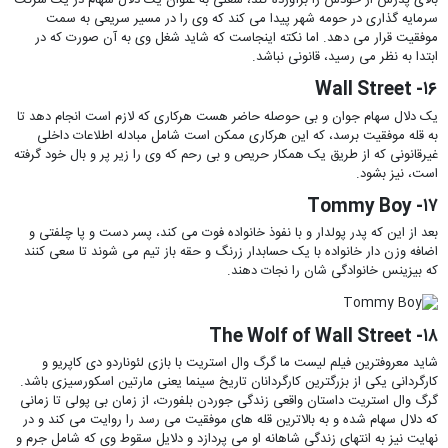
بالای پدرش از خودش را برآورده کند، شغلی به عنوان یک دلال سهام در یک شرکت
سرمایه گذاری در حومه شهر پیدا می کند که وی را در مسیر سریعی به سمت
موفقیت قرار می دهد. اما نکته اینجاست که شاید شغل وی به آن صورت که در
ابتدا به نظر می رسید، قانونی نباشد.
۱۶- Wall Street
یک دلال سهام جوان و بی حوصله حاضر هست هرکاری که لازم است انجام دهد تا
به قله موفقیت برسد، که این هرکاری ممکن است شامل مبادله اطلاعات داخلی
غیرقانونی که از طریق یک همکار حریص و بی رحم که وی را زیر پر و بال خود گرفته
است، نیز بشود.
۱۷- Tommy Boy
بعد از این که پدر پولدار و با نفوذ خانواده فوت می کند، پسر دست و پا چلفتی و
اضافه وزن دار خانواده با یک حسابدار زرنگ و حقه باز تیم می شوند تا سعی کنند
که بیزینس خانوادگی شان را نجات دهند.
۱۸- The Wolf of Wall Street
شاید معروفترین فیلم لیست ما گرگ وال استریت با بازی لئوناردو دی کاپریو و
کارگردانی یکی از بزرگترین کارگردانان تاریخ سینما یعنی مارتین اسکورسیزی باشد.
گرگ وال استریت داستان واقعی زندگی جوردن بلفورت، از زمان بی پولی تا زمانی
که دلال سهام شده و به بالاترین قله های موفقیت می رسد را روایت می کند و در
نهایت نیز به انتهای زندگی شاهانه او می پردازد و دلایل سقوط وی که شامل جرم و