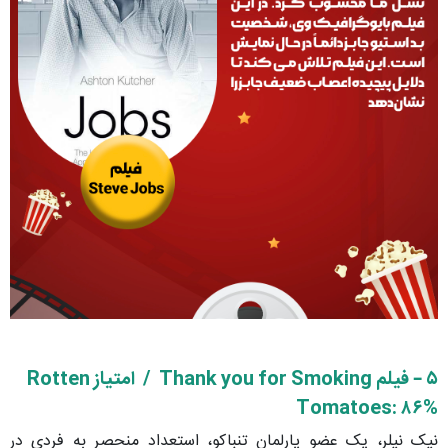
۵ – فیلم
Thank you for Smoking /
امتیاز
Rotten
Tomatoes
: ۸۶%
نیک نیلر، یک عضو پارلمان تنباکو، استعداد منحصر به فردی در