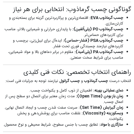
گوناگونی چسب گرماذوب: انتخابی برای هر نیاز
چسب گرماذوب EVA:
اقتصادی‌ترین و پرکاربردترین گزینه برای بسته‌بندی و
کارتن‌سازی.
چسب گرماذوب PO (پلی‌اُلفین):
با پایداری حرارتی و شیمیایی بالاتر، مناسب
برای کاربردهای حساس‌تر.
چسب گرماذوب PSA (فشار-حساس):
ایده‌آل برای لیبل‌زنی، برچسب و
کاربردهای نیازمند چسبندگی فوری تحت فشار.
چسب گرماذوب PA (پلی‌آمید):
مقاوم در برابر دماهای بالا و مواد شیمیایی،
مناسب برای شرایط سخت صنعتی.
راهنمای انتخاب تخصصی: نکات فنی کلیدی
انتخاب درست
چسب گرماذوب
و
چسب گرانول
نیازمند توجه به جزئیات فنی است:
دمای عملیاتی بهینه:
اطمینان از ذوب کامل و یکنواخت چسب.
زمان باز بودن (Open Time):
مدت زمان معتبر برای اتصال دو سطح پس از
اعمال چسب.
زمان گیرایش (Set Time):
سرعت سفت شدن چسب و ایجاد اتصال نهایی.
ویسکوزیته (Viscosity):
غلظت مناسب برای پوشش‌دهی و پخش
یکنواخت.
سازگاری با مواد:
تطابق چسب با جنس سطوح، شرایط محیطی و نوع محصول.