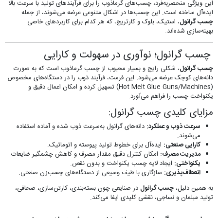
این ویژگی منحصربه‌فرد، چسب‌های گرماذوب را برای فرآیندهای تولید با سرعت بالا
ایده‌آل ساخته است. این چسب‌ها در اشکال متنوعی عرضه می‌شوند، از جمله
چسب گرانول
، استیک، بلوک و کارتریج، که هر کدام برای کاربردهای خاصی
بهینه‌سازی شده‌اند.
چسب گرانول؛ نوآوری در سهولت و کارایی
چسب گرانول
، شکلی رایج و بسیار محبوب از چسب گرماذوب است که به صورت
دانه‌های کوچک عرضه می‌شود. این فرمت، فرآیند ذوب را در دستگاه‌های مخصوص
(Hot Melt Glue Guns/Machines) تسهیل کرده و امکان اعمال دقیق و
یکنواخت چسب را فراهم می‌آورد.
مزایای کلیدی چسب گرانول:
سرعت ذوب و عملکرد:
دانه‌های گرانول به‌سرعت ذوب شده و آماده استفاده
می‌شوند.
کارایی صنعتی:
ایده‌آل برای خطوط تولید پیوسته و اتوماتیک.
مدیریت مصرف:
امکان کنترل دقیق مقدار مصرف و کاهش چشمگیر ضایعات.
یکنواختی:
ایجاد لایه چسب یکنواخت و بدون نقص.
انعطاف‌پذیری:
سازگاری با طیف وسیعی از دستگاه‌های چسب‌زن صنعتی.
به همین دلیل،
چسب گرانول
در صنایعی چون بسته‌بندی، کارتن‌سازی، صحافی،
تولید مبلمان و نساجی، نقشی کلیدی ایفا می‌کند.