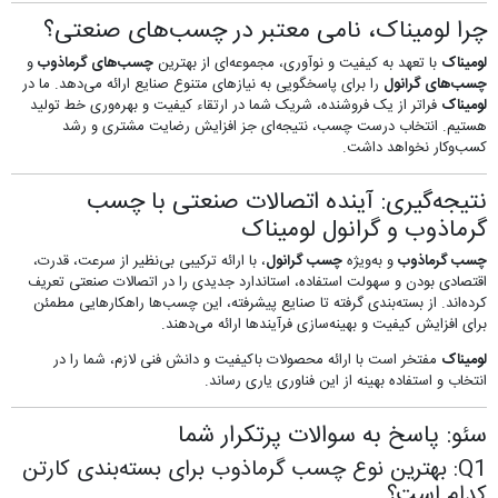
چرا لومیناک، نامی معتبر در چسب‌های صنعتی؟
لومیناک
با تعهد به کیفیت و نوآوری، مجموعه‌ای از بهترین
چسب‌های گرماذوب
و
چسب‌های گرانول
را برای پاسخگویی به نیازهای متنوع صنایع ارائه می‌دهد. ما در
لومیناک
فراتر از یک فروشنده، شریک شما در ارتقاء کیفیت و بهره‌وری خط تولید
هستیم. انتخاب درست چسب، نتیجه‌ای جز افزایش رضایت مشتری و رشد
کسب‌وکار نخواهد داشت.
نتیجه‌گیری: آینده اتصالات صنعتی با چسب
گرماذوب و گرانول لومیناک
چسب گرماذوب
و به‌ویژه
چسب گرانول
، با ارائه ترکیبی بی‌نظیر از سرعت، قدرت،
اقتصادی بودن و سهولت استفاده، استاندارد جدیدی را در اتصالات صنعتی تعریف
کرده‌اند. از بسته‌بندی گرفته تا صنایع پیشرفته، این چسب‌ها راهکارهایی مطمئن
برای افزایش کیفیت و بهینه‌سازی فرآیندها ارائه می‌دهند.
لومیناک
مفتخر است با ارائه محصولات باکیفیت و دانش فنی لازم، شما را در
انتخاب و استفاده بهینه از این فناوری یاری رساند.
سئو: پاسخ به سوالات پرتکرار شما
Q1: بهترین نوع چسب گرماذوب برای بسته‌بندی کارتن
کدام است؟