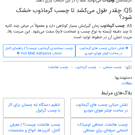
کارشناسان
لومیناک
می‌توانند شما را در این انتخاب یاری دهند.
Q5: چقدر طول می‌کشد تا چسب گرماذوب خشک
شود؟
A5:
چسب گرماذوب
زمان گیرایش بسیار کوتاهی دارد و معمولاً در عرض چند ثانیه
تا چند دقیقه (بسته به نوع چسب و ضخامت لایه) سفت می‌شود. این سرعت بالا،
مزیت اصلی آن در خطوط تولید است.
نقش حیاتی چسب های گرماذوب
چسب بسته‌بندی گرماذوب چیست؟ | راهنمای کامل
در ساخت فیلتر هوای خودرو
انتخاب Hot Melt Adhesive
تگ‎ها:
چسب صنعتی
چسب گرماذوب
چسب هاتملت
دسته‎بندی‎ها:
مقالات
بلاگ‌های مرتبط
نقش حیاتی چسب های گرماذوب
تنظیم دستگاه لبه چسبان برای کار
در ساخت فیلتر هوای خودرو
با چسب گرانول
چسب هاتملت صحافی لومیناک؛
چسب هاتملت چیست؟ | معرفی
انتخابی حرفه‌ای برای صحافی
کامل، کاربردها، انواع و مشخصات