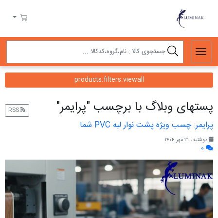
لومیناک
سبد خرید
products.filters.viewall
پست‎های وبلاگ با برچسب "پرایمر"
RSS
پرایمر: چسب ویژه پشت نوار لبه PVC شما
دوشنبه ، ۲۱ مهر ۱۴۰۴
۰