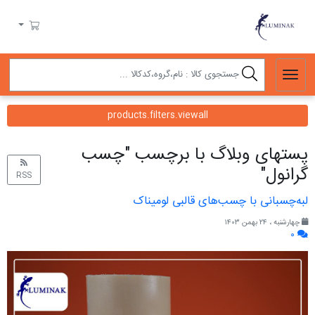
لومیناک
سبد خرید
products.filters.viewall
پست‎های وبلاگ با برچسب "چسب
گرانول"
RSS
لبه‌چسبانی با چسب‌های قالبی لومیناک
چهارشنبه ، ۲۴ بهمن ۱۴۰۳
۰