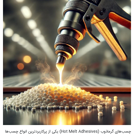
چسب‌های گرماذوب (Hot Melt Adhesives) یکی از پرکاربردترین انواع چسب‌ها