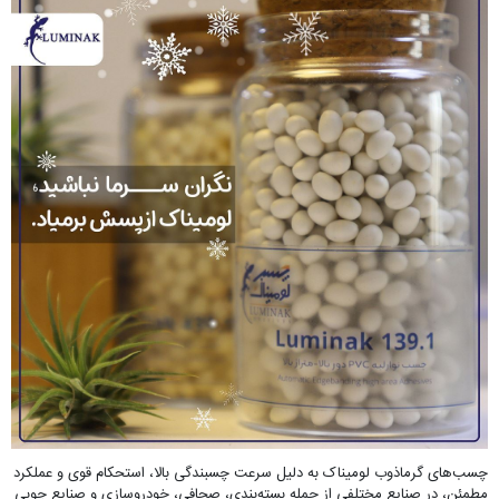
چسب‌های گرماذوب لومیناک به دلیل سرعت چسبندگی بالا، استحکام قوی و عملکرد
مطمئن، در صنایع مختلفی از جمله بسته‌بندی، صحافی، خودروسازی و صنایع چوبی