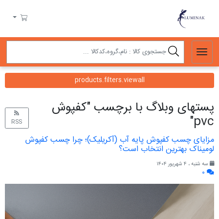
لومیناک
سبد خرید
products.filters.viewall
پست‎های وبلاگ با برچسب "کفپوش
pvc"
RSS
مزایای چسب کفپوش پایه آب (آکریلیک)؛ چرا چسب کفپوش
لومیناک بهترین انتخاب است؟
سه شنبه ، ۴ شهریور ۱۴۰۴
۰