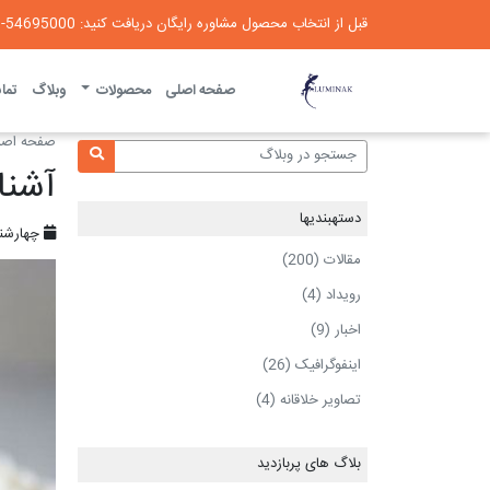
قبل از انتخاب محصول مشاوره رایگان دریافت کنید: 54695000-021
لومیناک
صفحه اصلی
محصولات
وبلاگ
تماس
صفحه اصل
آشنا
دسته‎بندی‎ها
چهارشنبه ، ۷ آ
مقالات (200)
رویداد (4)
اخبار (9)
اینفوگرافیک (26)
تصاویر خلاقانه (4)
بلاگ های پربازدید