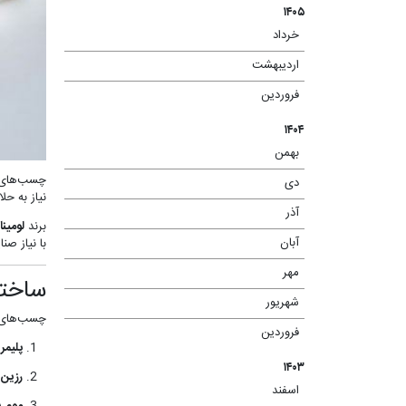
۱۴۰۵
خرداد
(۱)
اردیبهشت
(۲)
فروردین
(۱)
۱۴۰۴
بهمن
(۲)
چسب‌های 
دی
(۱)
نیاز به حل
آذر
(۸)
برند
لومیناک (k
آبان
با نیاز صن
(۴)
مهر
(۳)
ساختا
شهریور
(۲)
چسب‌های گ
فروردین
(۲)
پلیمر پایه (
۱۴۰۳
رزین (ckifier
اسفند
(۱)