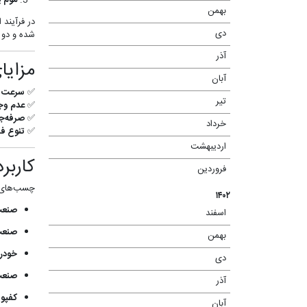
موم یا افز
بهمن
(۹)
در فرآیند
دی
(۵)
شده و دو 
آذر
(۳)
مزایا
آبان
(۱)
✅
سرعت با
تیر
(۳)
✅
عدم وج
✅
صرفه‌ج
خرداد
(۱۱)
✅
تنوع فر
اردیبهشت
(۱۱)
کاربر
فروردین
(۷)
چسب‌های گ
۱۴۰۲
صنعت 
اسفند
(۸)
صنعت 
بهمن
(۱۱)
خودر
دی
(۱۱)
صنعت 
آذر
(۱۱)
کفپو
آبان
(۲)