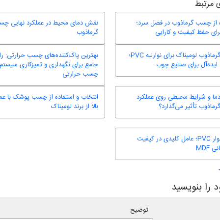
 مرتبط
 از چسب گرماذوب در فصل سرد؛
نقش دمای محیط در عملکرد نهایی چ
رای حفظ کیفیت و کارایی
گرماذوب
چسب گرماذوب لومیناک برای نوارلبه PVC؛
بهترین پاک‌کننده‌های چسب حرارتی: را
 ایده‌آل برای صنایع چوب
جامع برای نگهداری و تمیزکاری سیستم‌
چسب حرارتی
ما و شرایط محیطی روی عملکرد
انتخاب و استفاده از چسب پوشک با عم
اذوب تأثیر می‌گذارد؟
بالا از برند لومیناک
پرایمر نوار PVC؛ عامل کلیدی در کیفیت
ی MDF
 را بنویسید
توضیح