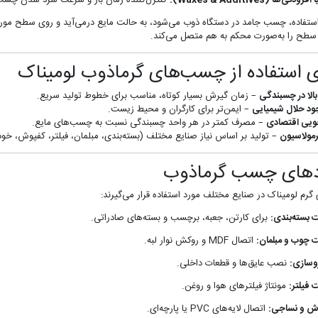
ودنی‌ها (Waxes & Additives):
کنترل‌کننده زمان باز و سرعت سرد شدن چسب
 استفاده، چسب جامد در دستگاه ذوب می‌شود، به حالت مایع درمی‌آید و روی سطح
سطح را به‌صورت محکم به هم متصل می‌کند.
ی استفاده از چسب‌های گرماذوب لومیناک
لا در چسبندگی
– زمان گیرش بسیار کوتاه، مناسب برای خطوط تولید سریع.
ود حلال شیمیایی
– ایمن‌تر برای کارگران و محیط زیست.
ویی اقتصادی
– مصرف کمتر در هر واحد چسبندگی نسبت به چسب‌های مایع.
مولاسیون
– تولید بر اساس نیاز صنایع مختلف (بسته‌بندی، مبلمان، فیلتر، کفپوش، خودر
دهای چسب گرماذوب
رم لومیناک در صنایع مختلف مورد استفاده قرار می‌گیرند:
بسته‌بندی:
برای کارتن، جعبه، برچسب و بسته‌های صادراتی.
چوب و مبلمان:
اتصال MDF و روکش نوار لبه.
وسازی:
نصب عایق‌ها و قطعات داخلی.
فیلتر:
مونتاژ فیلترهای هوا و روغن.
ش و نساجی:
اتصال لایه‌های PVC یا پارچه‌ای.