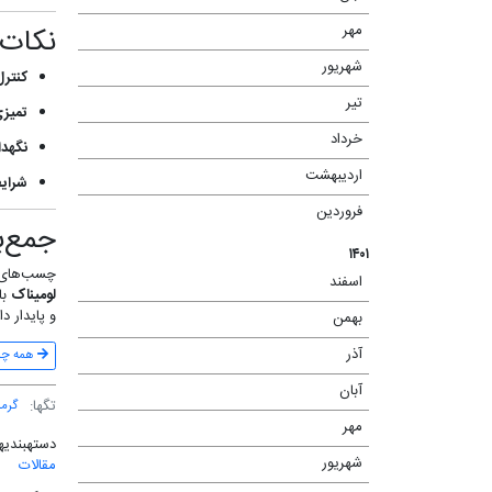
مهر
نکات 
(۲)
شهریور
(۱)
کنترل
تیر
(۲)
تمیز
خرداد
(۲)
نگهدا
اردیبهشت
(۱)
شرای
فروردین
(۱)
جمع‌ب
۱۴۰۱
چسب‌های گ
اسفند
(۱)
لومیناک
با
و پایدار دا
بهمن
(۲)
آذر
(۲)
همه چیز
آبان
(۳)
تگ‎ها:
گرم
مهر
(۵)
دسته‎بندی‎ها:
شهریور
مقالات
(۳)