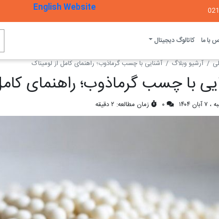
English Website
 با ما
کاتالوگ دیجیتال
ی
آرشیو وبلاگ
آشنایی با چسب گرماذوب؛ راهنمای کامل از لومیناک
یی با چسب گرماذوب؛ راهنمای کامل 
بان ۱۴۰۴
۰
زمان مطالعه: ۲ دقیقه