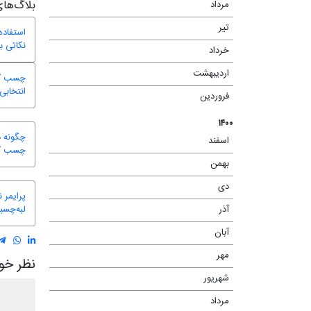
بلاگ‌های
مرداد
(۲)
تیر
(۳)
استفاده
نکاتی ب
خرداد
(۶)
اردیبهشت
(۴)
انتخابی
فروردین
(۲)
۱۴۰۰
چگونه د
اسفند
(۷)
چسب گرم
بهمن
(۶)
دی
(۶)
لبه‌چسبان
آذر
(۷)
آبان
(۱۳)
مهر
(۱۳)
نظر خود
شهریور
(۱۰)
مرداد
(۱۳)