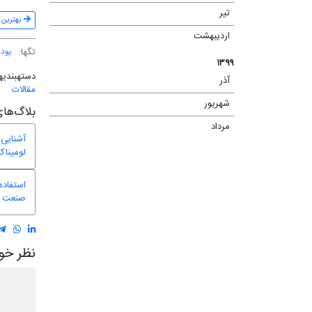
تیر
(۱۳)
بهترین 
اردیبهشت
(۴)
تگ‎ها:
پود
۱۳۹۹
دسته‎بندی‎ها:
آذر
(۲)
مقالات
شهریور
(۱)
بلاگ‌های
مرداد
(۴)
آشنایی 
لومیناک
استفاده
صنعت بس
نظر خود