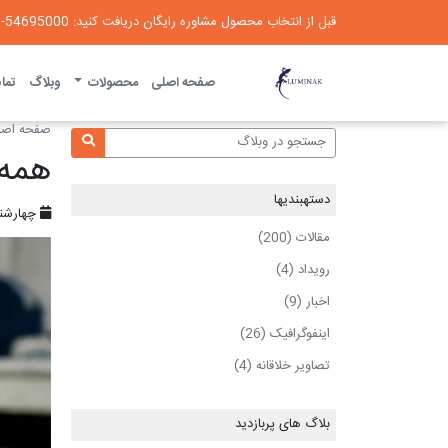
قبل از انتخاب محصول مشاوره رایگان دریافت کنید: 54695000-021
لومیناک
صفحه اصلی
محصولات
وبلاگ
تماس
صفحه اصل
همه 
دسته‎بندی‎ها
چهارشنبه ، ۳۰ 
مقالات (200)
رویداد (4)
اخبار (9)
اینفوگرافیک (26)
تصاویر خلاقانه (4)
بلاگ های پربازدید