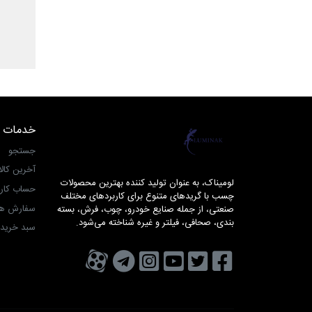
خدمات 
لومیناک
جستجو
آخرین کال
لومیناک، به عنوان تولید کننده بهترین محصولات
حساب کار
چسب با گریدهای متنوع برای کاربردهای مختلف
سفارش ها
صنعتی، از جمله صنایع خودرو، چوب، فرش، بسته
بندی، صحافی، فیلتر و غیره شناخته می‌شود.
سبد خرید
تویتر
فیسبوک
یوتیوب
کانال تلگرام
کانال آپارات
صفحه اینستاگرام