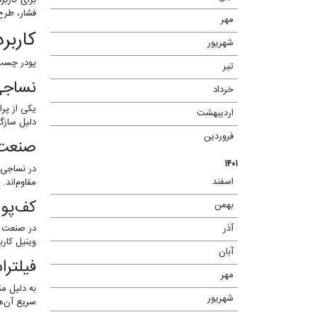
فشار، طرح 
مهر
(۲)
کاربر
شهریور
(۱)
پودر چسب ح
تیر
(۲)
نساجی
خرداد
(۲)
یکی از پرا
اردیبهشت
(۱)
دلیل سازگا
فروردین
(۱)
صنعت 
۱۴۰۱
در نساجی 
اسفند
مقاوم‌اند.
(۱)
کف‌پ
بهمن
(۲)
در صنعت ک
آذر
(۲)
وینیل کاربر
آبان
(۳)
فیلترا
مهر
(۵)
به دلیل مق
شهریور
(۳)
سریع آن‌ها