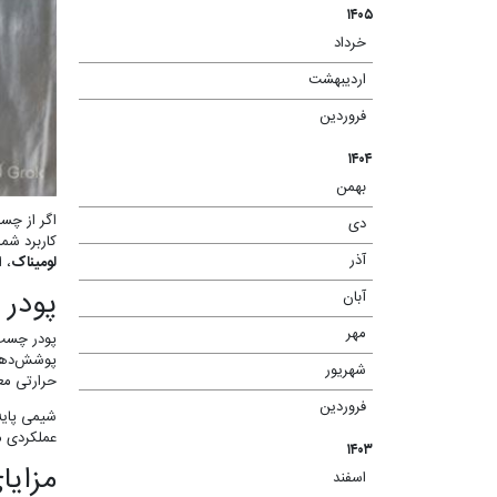
۱۴۰۵
خرداد
(۱)
اردیبهشت
(۲)
فروردین
(۱)
۱۴۰۴
بهمن
(۲)
اگر از چسب
دی
(۱)
کاربرد شما
آذر
لومیناک
، 
(۸)
پودر
آبان
(۴)
مهر
(۳)
پودر چسب 
پوشش‌دهی 
شهریور
(۲)
حرارتی معم
فروردین
(۲)
عملکردی م
۱۴۰۳
مزایا
اسفند
(۱)