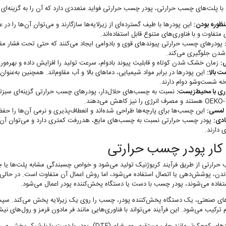
 با پلت‌های چسب حرارتی، پودر چسب حرارتی فواید متعددی دارد که آن را به گزینه‌ای
ظوره بودن:
این پودرها با طیف گسترده‌ای از زیرلایه‌ها سازگارند و می‌توان آن‌ها را د
ی متفاوت و با فناوری‌های متنوع قابل استفاده‌اند.
پودرهای چسب حرارتی پیوندهای قوی و بادوامی ایجاد می‌کنند که حتی تحت فشار مقاوم‌
دن جلوگیری می‌کند.
ی:
زمان خشک شدن کوتاه و قابلیت پیوند بادوام، سرعت تولید را افزایش داده و بهره‌وری
ت بالا:
این پودرها در برابر مواد شیمیایی، دماهای بالا و آب مقاوم‌اند. همچنین به‌عن
ه شست‌وشو دوام دارند.
ری با محیط‌زیست:
نسبت به چسب‌های حلال‌دار، پودرهای چسب حرارتی گزینه‌ای سبزتر ه
رف انرژی را نیز کاهش می‌دهند.
لمسی:
این چسب‌ها برای پارچه‌ها طراحی شده‌اند و انعطاف‌پذیری و نرمی آن‌ها را حفظ
دی:
پودر چسب حرارتی نسبت به چسب‌های مایع، هدررفت کمتری دارد و می‌توان آن را در 
 دارند.
کار پودر چسب حرارتی
حرارتی از طریق فرآیند کریوژنیک تولید می‌شود و خواص چسبندگی مشابه پلت‌ها یا چ
ندن، پوشش‌دهی یا اتصال استفاده می‌شود، اما روش اعمال آن متفاوت است. در حال
تفاده می‌شوند، پودر چسب با دست یا دستگاه پخش‌کننده پودر اعمال می‌شود.
ای صنعتی، یک دستگاه پخش‌کننده پودر، چسب را روی یک زیرلایه پخش می‌کند. سپس زی
م ترکیب می‌شود. این فرآیند می‌تواند با فناوری‌هایی مانند فر مادون قرمز و رول‌های ن