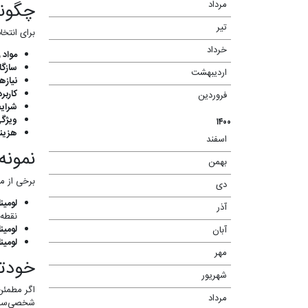
چگونه
مرداد
(۲)
تیر
(۳)
برای انتخا
خرداد
(۶)
مواد ز
سازگا
اردیبهشت
(۴)
نیازه
کاربرد
فروردین
(۲)
شرای
ویژگ
۱۴۰۰
هزینه
اسفند
(۷)
نمونه
بهمن
(۶)
برخی از مح
دی
(۶)
لومیناک 10
آذر
(۷)
نقطه‌
لومیناک 50
آبان
(۱۳)
لومیناک 20
مهر
(۱۳)
خودتا
شهریور
(۱۰)
اگر مطمئن
مرداد
(۱۳)
شخصی‌سازی