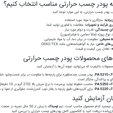
 پودر چسب حرارتی مناسب انتخاب کنیم؟
ب پودر چسب حرارتی، به این موارد توجه کنید:
یرلایه:
سازگاری با مواد مورد استفاده.
ری فرآیند و تجهیزات:
مطابقت با فناوری تولید شما.
ای چسبندگی:
قدرت و دوام مورد نیاز.
:
نوع پروژه (مثلاً نساجی یا فیلتراسیون).
ط محیطی:
مقاومت در برابر دما، آب یا مواد شیمیایی.
ی‌های خاص:
نیاز به گواهینامه‌هایی مانند OEKO-TEX.
:
تعادل بین کیفیت و قیمت.
‌های محصولات پودر چسب حرارتی
صولات باکیفیت که می‌توانید نمونه آن‌ها را آزمایش کنید:
PA 52:
ای و پراکندگی سازگار است.
PA 52:
مناسب خطوط تولید پرسرعت با نرخ جریان بالا (270 گرم در 10 دقیقه) و دمای ذوب کم برای صرفه‌جویی در انرژی.
PA 52:
برای کاربردهای دقیق پارچه با رفتار ذوب کنترل‌شده، جلوگیری از نفوذ و مقاومت شست‌وش
ن آزمایش کنید
 نیستید کدام محصول مناسب است، تیم
لومیناک
با بیش از 50 سال تجربه 
‌شده دریافت کنید یا کلکسیون کامل پودرهای چسب حرارتی را بررسی کنید.