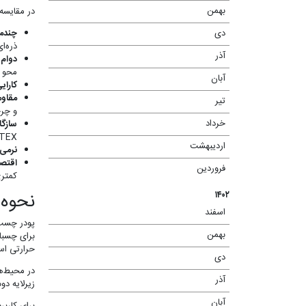
بهمن
در مقایسه
(۹)
چندمن
دی
(۵)
ذره‌ا
آذر
(۳)
دوام:
محو ش
آبان
(۱)
کارای
مقاوم
تیر
(۳)
و چرخ
خرداد
سازگا
(۱۱)
OEKO-TEX هستند و مص
اردیبهشت
(۱۱)
نرمی 
اقتصا
فروردین
(۷)
کمتری
نحوه 
۱۴۰۲
اسفند
(۸)
پودر چسب 
بهمن
(۱۱)
برای چسبا
حرارتی اس
دی
(۱۱)
در محیط‌ه
آذر
(۱۱)
زیرلایه دو
آبان
(۲)