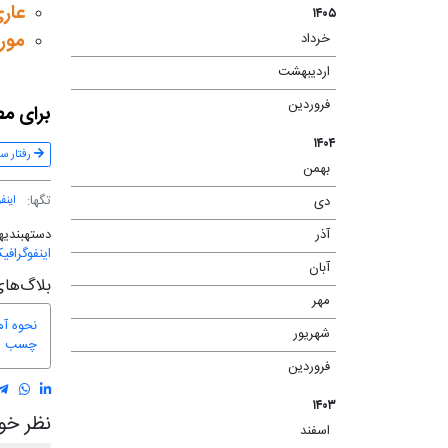
عاری
۱۴۰۵
مورد
خرداد
(۱)
اردیبهشت
(۲)
فروردین
(۱)
برای مط
۱۴۰۴
رفتار سا
بهمن
(۲)
تگ‎ها:
این
دی
(۱)
دسته‎بندی‎ها:
آذر
(۸)
اینفوگرافی
آبان
(۴)
بلاگ‌های
مهر
(۳)
نحوه آم
شهریور
(۲)
چسب
فروردین
(۲)
۱۴۰۳
نظر خود
اسفند
(۱)