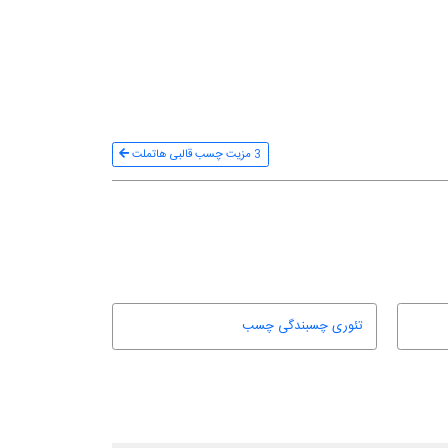
3 مزیت چسب قالبی هاتملت
تئوری چسبندگی چسب