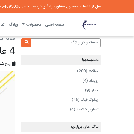
قبل از انتخاب محصول مشاوره رایگان دریافت کنید: 54695000-021
لومیناک
صفحه اصلی
محصولات
وبلاگ
تماس
صفحه اصل
4 عامل افزایش چسبندگی چسب
دسته‎بندی‎ها
پنج شنبه ، ۱ 
مقالات (200)
رویداد (4)
اخبار (9)
اینفوگرافیک (26)
تصاویر خلاقانه (4)
بلاگ های پربازدید