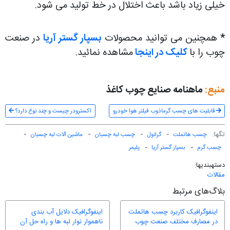
خیلی زیاد باشد باعث اختلال در خط تولید می شود.
*
همچنین می توانید محصولات
بسپار گستر آریا
در صنعت
چوب را با
کلیک در اینجا
مشاهده نمائید.
منبع:
ماهنامه صنایع چوب کاغذ
قابلیت های چسب گرماذوب فیلتر هوا خودرو
اکسترودر چیست و چند نوع دارد؟
تگ‎ها:
چسب هاتملت
گرانول
چسب لبه چسبان
ماشین آلات لبه چسبان
چسب گرم
بسپار گستر آریا
پلیمر
دسته‎بندی‎ها:
مقالات
بلاگ‌های مرتبط
اینفوگرافیک کاربرد چسب هاتملت
اینفوگرافیک دلایل آب بندی
در مصارف مختلف صنعت چوب
ناهموار نوار لبه ها و راه حل آن