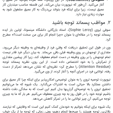
مطبوعاتی (Journalistic):
در این رویکرد، شما هرگاه بتوانید کار عمیق را
آغاز می‌کنید. آن‌طور که نیوپورت بیان می‌کند، این فلسفه مناسب مبتدیان کار
عمیق نیست، زیرا برای اینکه فرد بتواند بی‌درنگ به کار عمیق مشغول شود به
مهارت زیادی نیاز دارد.
۲. مواظب پسماند توجه باشید
سوفی لِروی (Sophie Leroy)، استاد بازرگانی دانشگاه مینسوتا، اولین بار ایده
پسماند توجه را در مقاله‌ای با عنوان «چرا انجام کار برای من سخت است؟» مطرح
کرد.
وی در طول این تحقیق دریافت که وقتی فرد از وظیفه‌ای به وظیفه دیگر می‌رود،
مقداری از توجهش بر روی وظیفه قبلی باقی می‌ماند. به بیان دیگر، فرد قادر نیست
تمام توجهش را بر روی وظیفه در دست انجام معطوف کند، زیرا کار پیشین مقداری
از تمرکزش را به خود اختصاص داده است. از این روی، نظریه پسماند توجه
(Attention Residue) را مطرح کرد؛ نظریه‌‌ای که نشان می‌دهد تمرکز از دست
رفته، توانایی فرد در اجرای آنچه را آغاز کرده، از وی می‌گیرد.
نیوپورت توصیه لروی را به ‌عنوان توضیحی امکان‌پذیر برای اینکه چرا کار عمیق برای
داشتن عملکرد بالا حیاتی است به اشتراک می‌گذارد. یک شیوه که ما می‌توانیم
تحقیق لروی را به توصیه‌ای گران‌بها بدل کنیم این است که به سادگی دقت داشته
باشیم توجه خود را در طول روز به چه چیزی معطوف می‌کنیم. هر بار که ما به چیزی
توجه می‌کنیم، آن چیز توانایی ما را در تمرکز کاهش می‌دهد.
یک شیوه برای اینکه بتوانیم به خودمان کمک کنیم این است که وظایفی که نیازمند
بالاترین توجه هستند را صبح‌ها انجام دهیم؛ یعنی زمانی که توجه ما از یک خواب