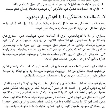
زمان استراحت به شارژ شدن مجدد انرژی برای کار عمیق کمک می‌کند؛
کاری که استراحت عصرگاهی جایگزین آن می‌شود معمولاً چندان مهم نیست.
۷. کسالت و خستگی را با آغوش باز بپذیرید
رابطه شما با خستگی به چه شکل است؟ می‌توانید آن را کنترل کنید؟ آن را به
عنوان مشکلی می‌بینید که نیاز است به سرعت حل شود؟
بسیاری از ما تا کوچک‌ترین اثری از کسالت حس می‌کنیم، بین استوری‌های
اینستاگرام یا جستجوی فروشگاه‌های آنلاین می‌پردازیم. نیوپورت می‌گوید این
موضوع برخلاف توانایی ما در تمرکز عمل می‌کند. وی این مورد را با ورزشکاران
حرفه‌ای مقایسه می‌کند که وقتی تمرین نمی‌کنند، غذای ناسالم می‌خورند. او می‌گوید
کاری که وقتی در حال تمرین دادن فعالانه به مغزتان نیستید انجام می‌دهید، به
اندازه زمانی که در حال تمرین هستید مهم است.
حقیقت این است: کسالت بد نیست! روشی که به این کسالت عکس‌العمل نشان
می‌دهیم، ایجاد مشکل می‌کند. نیوپورت پیشنهاد می‌دهد به جای اینکه به سرعت
حواس‌مان را پرت کنیم، این زمان را با مدیتیشن سازنده بگذرانیم.
مدیتیشن سازنده شامل فعالیت‌هایی غیرذهنی مثل راه رفتن، نرمش کردن، رانندگی
کردن، دوش گرفتن و... است که در حین آن، توجه شما بر روی یک مشکل معین
متمرکز می‌شود. قطعاً شما این کار را تا حدی در زندگی خود انجام می‌دهید. مثلا چه
کسی تا به حال زیر دوش فکری خلاقانه در سرش جرقه نزده است؟! نکته این است:
سعی کنید این کار را بیشتر اوقات و با عزم و نیت انجام دهید و انرژی ذهنی خود را
روی «مشکل معین» متمرکز کنید. به این شکل، استراحت شما مفیدتر خواهد بود.