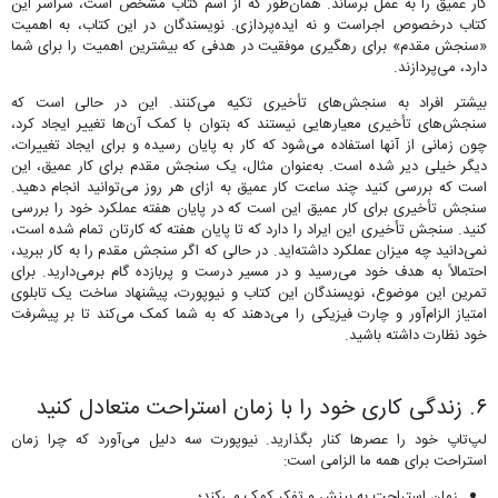
کار عمیق را به عمل برساند. همان‌طور که از اسم کتاب مشخص است، سراسر این
کتاب درخصوص اجراست و نه ایده‌پردازی. نویسندگان در این کتاب، به اهمیت
«سنجش مقدم» برای رهگیری موفقیت در هدفی که بیشترین اهمیت را برای شما
دارد، می‌پردازند.
بیشتر افراد به سنجش‌های تأخیری تکیه می‌کنند. اين در حالی است كه
سنجش‌های تأخیری معیارهایی نیستند که بتوان با کمک آن‌ها تغییر ایجاد کرد،
چون زمانی از آنها استفاده می‌شود که کار به پایان رسیده و برای ایجاد تغییرات،
دیگر خیلی دیر شده است. به‌عنوان مثال، یک سنجش مقدم برای کار عمیق، این
است که بررسی کنید چند ساعت کار عمیق به ازای هر روز می‌توانید انجام دهید.
سنجش تأخیری برای کار عمیق این است که در پایان هفته عملکرد خود را بررسی
کنید. سنجش تأخیری این ایراد را دارد که تا پایان هفته که کارتان تمام شده است،
نمی‌دانید چه میزان عملکرد داشته‌اید. در حالی که اگر سنجش مقدم را به کار ببرید،
احتمالاً به هدف خود می‌رسید و در مسیر درست و پربازده گام برمی‌دارید. برای
تمرین این موضوع، نویسندگان این کتاب و نیوپورت، پیشنهاد ساخت یک تابلوی
امتیاز الزام‌آور و چارت فیزیکی را می‌دهند که به شما کمک می‌کند تا بر پیشرفت
خود نظارت داشته باشید.
۶. زندگی کاری خود را با زمان استراحت متعادل کنید
لپ‌تاپ خود را عصرها کنار بگذارید. نیوپورت سه دلیل می‌آورد که چرا زمان
استراحت برای همه ما الزامی است:
زمان استراحت به بینش و تفکر کمک می‌کند؛