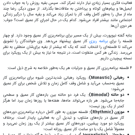
فعالیت‌ فکری بسیار زیادی نیاز دارند تمرکز کند، سپس بقیه روزش را به جواب دادن
ایمیل‌ها و پیام‌های کوتاه و پرداختن به ملاقات‌ها بگذراند. از سوی دیگر، رضا چند
ماه از سال را به‌طور کامل وقف کار با تمرکز زیاد می‌کند و بقیه سال را درگیر زندگی
اجتماعی مانند بیشتر افراد می‌شود. کدام یک در حال اجرای کار عمیق است؟ جواب:
هر دوی آن‌ها.
بنابه گفته نیوپورت، بیش از یک مسیر برای برنامه‌ریزی کار عمیق وجود دارد. او چهار
فلسفه را برای
برنامه ریزی
کار عمیق پیشنهاد می‌دهد. وی خوانندگان را تشویق
می‌کند تا فلسفه‌ای را انتخاب کنند که یک که بیشتر از بقیه برای‌شان منطقی به نظر
می‌رسد. زندگی هر کس متفاوت است، در نتیجه ما نیاز به بیش از یک رویکرد برای
نسخه پیچیدن داریم.
۴ فلسفه برنامه‌ریزی کار عمیق و جزئیات هر یک به‌طور خلاصه به شرح ذیل است:
رهبانی (Monastic):
رویکرد رهبانی شدیدترین شیوه برای برنامه‌ریزی کار
عمیق به‌حساب می‌آید و شامل وقف کامل زمان و تلاش شخص برای کار عمیق
می‌شود؛
دو حالته (Bimodal):
یک فرد دو حالته بین بازه‌های کار عمیق و سطحی
جابه‌جا می‌شود. هر بازه می‌تواند ماه‌ها، هفته‌ها یا روزها زمان ببرد اما هرگز
کمتر از یک روز نیست؛
موزون (Rhythmic):
فلسفه موزون به طور کامل درباره برنامه‌ریزی دوره‌های
کار عمیق در بازه‌های متناوب و تبدیل آن به فعالیتی پایدار است. برخلاف
رویکرد دو مورد پیشین، دوره‌های کار عمیق بیشتر از یک روز زمان نمی‌برد و
معمولاً شامل یک یا دو ساعت کار عمیق روزانه است؛