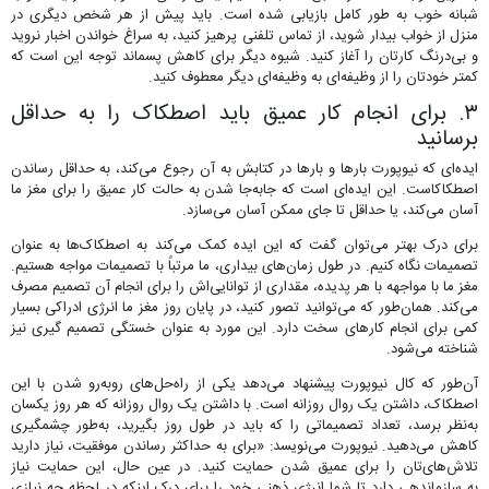
شبانه خوب به طور کامل بازیابی شده است. باید پیش از هر شخص دیگری در
منزل از خواب بیدار شوید، از تماس تلفنی پرهیز کنید، به سراغ خواندن اخبار نروید
و بی‌درنگ کارتان را آغاز کنید. شیوه دیگر برای کاهش پسماند توجه این است که
کمتر خودتان را از وظیفه‌ای به وظیفه‌ای دیگر معطوف کنید.
۳. برای انجام کار عمیق باید اصطکاک را به حداقل
برسانید
ایده‌ای که نیوپورت بارها و بارها در کتابش به آن رجوع می‌کند، به حداقل رساندن
اصطکاکاست. این ایده‌ای است که جابه‌جا شدن به حالت کار عمیق را برای مغز ما
آسان می‌کند، یا حداقل تا جای ممکن آسان می‌سازد.
برای درک بهتر می‌توان گفت که این ایده کمک می‌کند به اصطکاک‌ها به عنوان
تصمیمات نگاه کنیم. در طول زمان‌های بیداری، ما مرتباً با تصمیمات مواجه هستیم.
مغز ما با مواجهه با هر پدیده، مقداری از توانایی‌اش را برای انجام آن تصمیم مصرف
می‌کند. همان‌طور که می‌توانید تصور کنید، در پایان روز مغز ما انرژی ادراکی بسیار
کمی برای انجام کارهای سخت دارد. این مورد به عنوان خستگی تصمیم گیری نیز
شناخته می‌شود.
آن‌طور که کال نیوپورت پیشنهاد می‌دهد یکی از راه‌حل‌های روبه‌رو شدن با این
اصطکاک، داشتن یک روال روزانه است. با داشتن یک روال روزانه که هر روز یکسان
به‌نظر برسد، تعداد تصمیماتی را که باید در طول روز بگیرید، به‌طور چشمگیری
کاهش می‌دهید. نیوپورت می‌نویسد: «برای به حداکثر رساندن موفقیت، نیاز دارید
تلاش‌های‌تان را برای عمیق شدن حمایت کنید. در عین حال، این حمایت نیاز
به سازماندهی دارد تا شما انرژی ذهنی خود را برای درک اینکه در لحظه چه نیازی