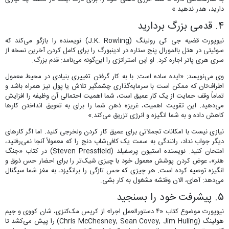
دارید، هدر ندهید.»
۴. قدمی بزرگ بردارید
نیوپورت قضیه جی کی رولینگ (J.K. Rowling) نویسنده را بازگو می‌کند که
سوئیتی در هتل بالمورال پنج ستاره در ادینبورگ را برای کامل کردن آخرین نسخه از
سری هری پاتر اجاره کرد. او این استراتژی را این‌گونه می‌نامد: قدم بزرگ.
وی می‌نویسد: «ایده ساده است: با به کار گرفتن تغییری بنیادی در محیط معمول
اطراف‌تان که ممکن است با سرمایه‌گذاری چشمگیر تلاش یا پول نیز همراه باشد و
تماماً وقف حمایت از یک کار عمیق است، شما اهمیت احتمالی آن وظیفه را افزایش
می‌دهید. این تقویت اهمیت، غریزه ذهن شما را برای به تعویق انداختن کارها
کاهش داده و به شما انگیزه و انرژی تزریق می‌کند.»
نیازی نیست با امکانات تجملاتی برای عمیق کار کردن ولخرجی کنید. اما اگر کارهای
دیگر جواب نداد، رانندگی به سمت یک کافی‌شاپ دنج را که معمولاً آنجا نمی‌رفتید،
امتحان کنید. نویسنده استیون پرسفیلد (Steven Pressfield) در کتاب «جنگ
هنر»، عوض کردن پوشش معمول خود با چیزی شیک‌تر را برای احضار حس ذوق و
انگیزه توصیه کرده است. هر چیزی که حس تازگی را برانگیزد، به مغز شما سیگنال
می‌دهد: آهای، الان وقتشه مشغول به کار بشی.
۵. پیشرفت خود را بسنجید
نیوپورت موضوع کتاب «۴ دستورالعمل اجرا» از کریس مک‌کنزی، شان کووی و جیم
هولینگ (Chris McChesney, Sean Covey, Jim Huling) را پیش می‌کشد تا