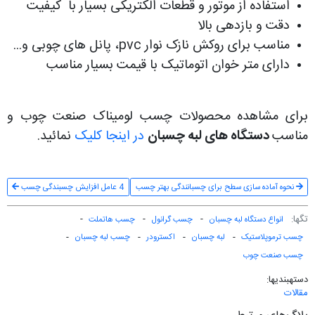
استفاده از موتور و قطعات الکتریکی بسیار با کیفیت
دقت و بازدهی بالا
مناسب برای روکش نازک نوار pvc، پانل های چوبی و...
دارای متر خوان اتوماتیک با قیمت بسیار مناسب
برای مشاهده محصولات چسب لومیناک صنعت چوب و
مناسب
دستگاه های لبه چسبان
در اینجا کلیک
نمائید.
نحوه آماده سازی سطح برای چسبانندگی بهتر چسب
4 عامل افزایش چسبندگی چسب
تگ‎ها:
انواع دستگاه لبه چسبان
چسب گرانول
چسب هاتملت
چسب ترموپلاستیک
لبه چسبان
اکسترودر
چسب لبه چسبان
چسب صنعت چوب
دسته‎بندی‎ها:
مقالات