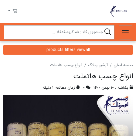
لومیناک
سبد خرید
products.filters.viewall
صفحه اصلی
آرشیو وبلاگ
انواع چسب هاتملت
انواع چسب هاتملت
یکشنبه ، ۱۰ بهمن ۱۴۰۰
۰
زمان مطالعه: ۱ دقیقه